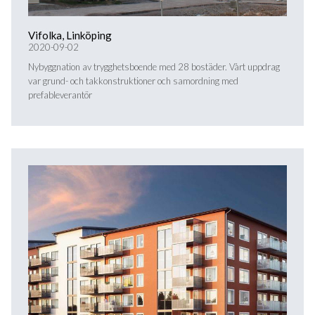
Vifolka, Linköping
2020-09-02
Nybyggnation av trygghetsboende med 28 bostäder. Vårt uppdrag
var grund- och takkonstruktioner och samordning med
prefableverantör