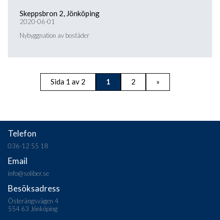
Skeppsbron 2, Jönköping
2020-06-01
Nybyggnation av bostäder
Sida 1 av 2
1
2
»
Telefon
036-12 55 18
Email
info@soliber.se
Besöksadress
Österängsvägen 4
554 63 Jönköping